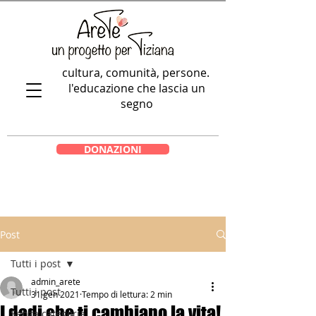
cultura, comunità, persone.
l'educazione che lascia un
segno
DONAZIONI
Post
Tutti i post
admin_arete
Tutti i post
31 gen 2021
Tempo di lettura: 2 min
I dadi che ti cambiano la vita!
Senza categoria