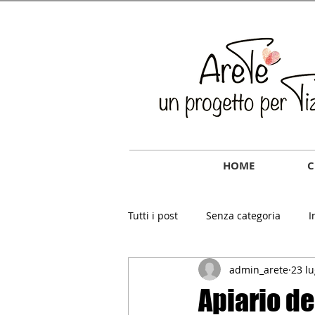
HOME
C
Tutti i post
Senza categoria
I
admin_arete
23 l
Apiario d