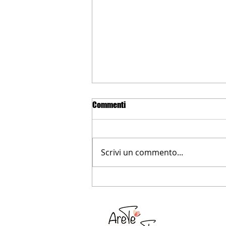
Commenti
Scrivi un commento...
La storia di Areté e dei suoi
servizi su Telepace