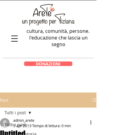
cultura, comunità, persone.
l'educazione che lascia un
segno
DONAZIONI
Post
Tutti i post
admin_arete
Tutti i post
5 apr 2013
Tempo di lettura: 0 min
Untitled
Senza categoria