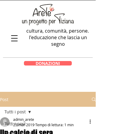
cultura, comunità, persone.
l'educazione che lascia un
segno
DONAZIONI
Post
Tutti i post
admin_arete
Tutti i post
23 mar 2019
Tempo di lettura: 1 min
Un calcio di sera
Senza categoria