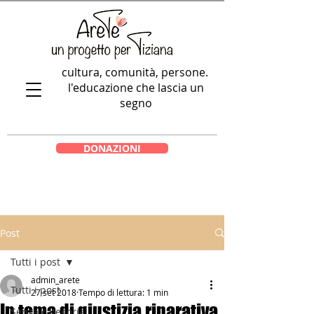
cultura, comunità, persone.
l'educazione che lascia un
segno
DONAZIONI
Post
Tutti i post
admin_arete
Tutti i post
27 set 2018
Tempo di lettura: 1 min
In tema di giustizia riparativa.
Senza categoria