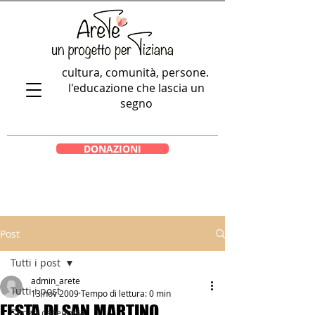
cultura, comunità, persone.
l'educazione che lascia un
segno
DONAZIONI
Post
Tutti i post
admin_arete
Tutti i post
13 nov 2009
Tempo di lettura: 0 min
FESTA DI SAN MARTINO
Senza categoria