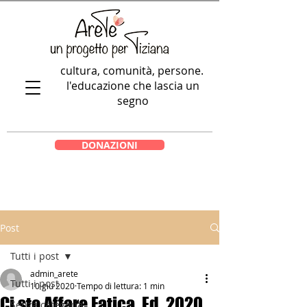
cultura, comunità, persone.
l'educazione che lascia un
segno
DONAZIONI
Post
Tutti i post
admin_arete
Tutti i post
10 giu 2020
Tempo di lettura: 1 min
Ci sto Affare Fatica. Ed. 2020
Senza categoria