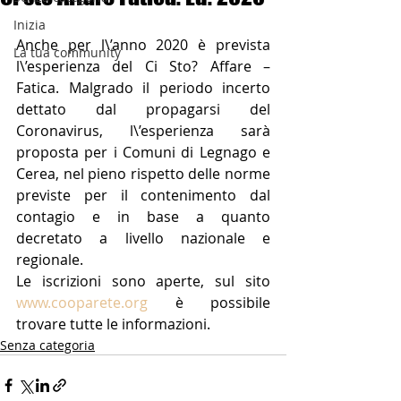
Inizia
Anche per l\’anno 2020 è prevista 
La tua community
l\’esperienza del Ci Sto? Affare – 
Fatica. Malgrado il periodo incerto 
dettato dal propagarsi del 
Coronavirus, l\’esperienza sarà 
proposta per i Comuni di Legnago e 
Cerea, nel pieno rispetto delle norme 
previste per il contenimento dal 
contagio e in base a quanto 
decretato a livello nazionale e 
regionale.
Le iscrizioni sono aperte, sul sito 
www.cooparete.org
 è possibile 
trovare tutte le informazioni.
Senza categoria