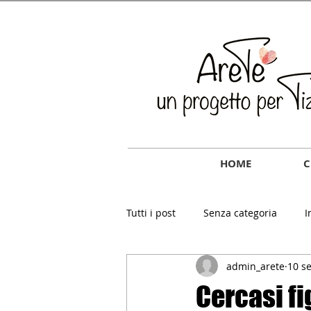
HOME
C
Tutti i post
Senza categoria
I
admin_arete
10 s
Cercasi fi