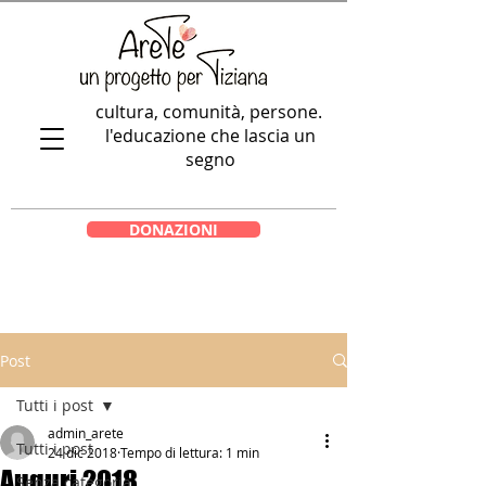
cultura, comunità, persone.
l'educazione che lascia un
segno
DONAZIONI
Post
Tutti i post
admin_arete
Tutti i post
24 dic 2018
Tempo di lettura: 1 min
Auguri 2018
Senza categoria