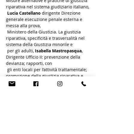
Misure alternative e pratiche di giustizia 
riparativa nel sistema giudiziario italiano,

Lucia Castellano
 dirigente Direzione 
generale esecuzione penale esterna e 
messa alla prova,

 Ministero della Giustizia. La giustizia 
riparativa, specificità e trasversalità nel 
sistema della Giustizia minorile e

 per gli adulti, 
Isabella Mastropasqua
, 
Dirigente Ufficio II: prevenzione della 
devianza; rapporti, con

 gli enti locali per l’attività trattamentale; 
promozione della giustizia riparativa e 
della mediazione.

 Centro Europeo di studi di Nisida. 
Intervento regione Lombardia sulle 
iniziative per il contrasto alla marginalità 
e alla

 povertà nei POR

.
Ulteriori info www.cnca.it