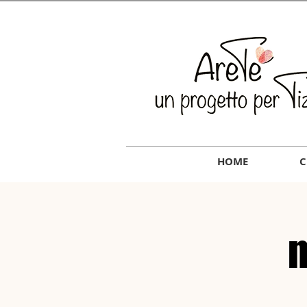
HOME
C
m