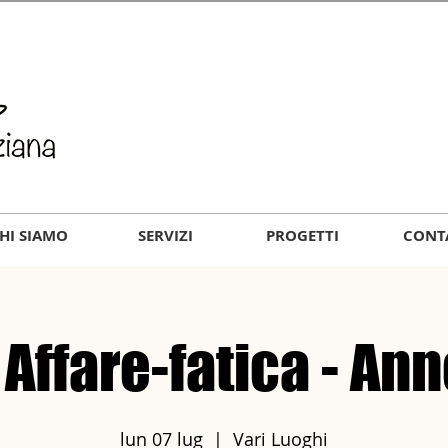
HI SIAMO
SERVIZI
PROGETTI
CONT
 Affare-fatica - An
lun 07 lug
  |  
Vari Luoghi