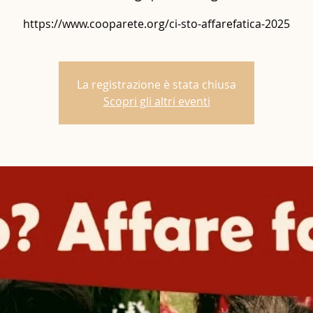
https://www.cooparete.org/ci-sto-affarefatica-2025
La registrazione è stata chiusa
Scopri gli altri eventi