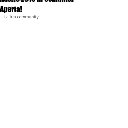
Aperta!
Inizia
La tua community