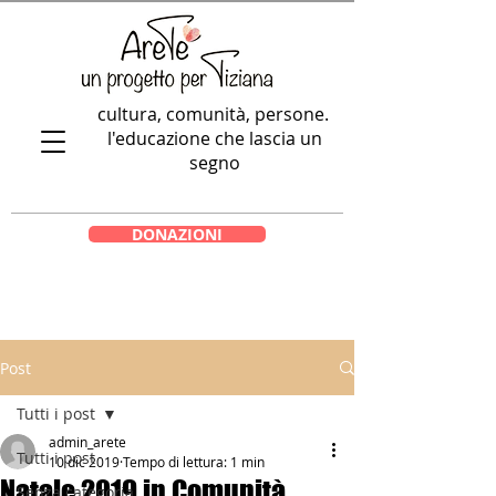
cultura, comunità, persone.
l'educazione che lascia un
segno
DONAZIONI
Post
Tutti i post
admin_arete
Tutti i post
10 dic 2019
Tempo di lettura: 1 min
Natale 2019 in Comunità
Senza categoria